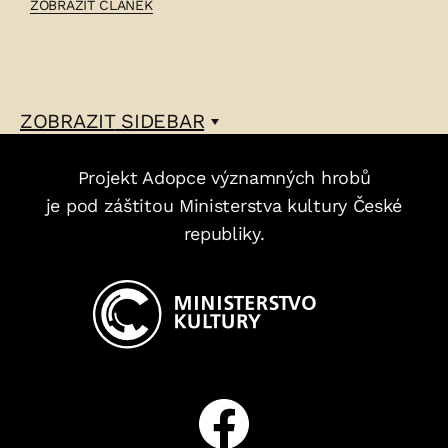
ČLÁNEK:
ZOBRAZIT ČLÁNEK
KAREL
STEINER
–
ZOBRAZIT
SIDEBAR
Projekt Adopce významných hrobů
je pod záštitou Ministerstva kultury České
republiky.
Facebook