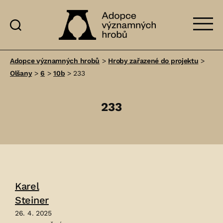
Adopce
významných
Adopce významných hrobů
>
Hroby zařazené do projektu
>
hrobů
Olšany
>
6
>
10b
>
233
233
Karel
Steiner
26. 4. 2025