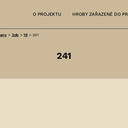
O PROJEKTU
HROBY ZAŘAZENÉ DO P
šany
>
2ob
>
19
>
241
241