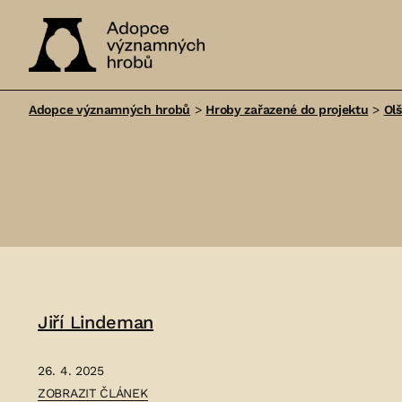
Adopce
významných
Adopce významných hrobů
>
Hroby zařazené do projektu
>
Ol
hrobů
Jiří Lindeman
26. 4. 2025
ČLÁNEK:
ZOBRAZIT ČLÁNEK