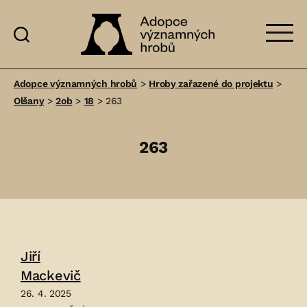
Adopce
významných
Adopce významných hrobů
>
Hroby zařazené do projektu
>
hrobů
Olšany
>
2ob
>
18
>
263
263
Jiří
Mackevič
26. 4. 2025