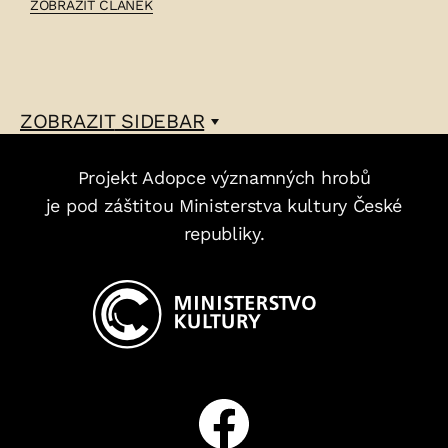
ČLÁNEK:
ZOBRAZIT ČLÁNEK
JIŘÍ
MACKEVIČ
–
ZOBRAZIT
SIDEBAR
Projekt Adopce významných hrobů
je pod záštitou Ministerstva kultury České
republiky.
Facebook