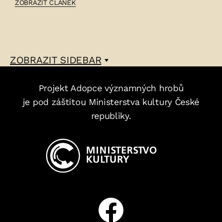
ČLÁNEK:
ZOBRAZIT ČLÁNEK
VÁCLAV
ŘEZÁČ
–
ZOBRAZIT
SIDEBAR
Projekt Adopce významných hrobů
je pod záštitou Ministerstva kultury České
republiky.
Facebook