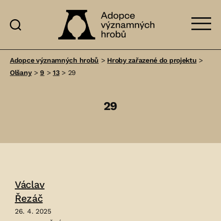
Adopce
významných
Adopce významných hrobů
>
Hroby zařazené do projektu
>
hrobů
Olšany
>
9
>
13
>
29
29
Václav
Řezáč
26. 4. 2025