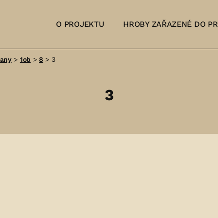
O PROJEKTU
HROBY ZAŘAZENÉ DO P
šany
>
1ob
>
8
>
3
3