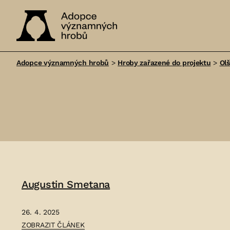
Adopce
významných
Adopce významných hrobů
>
Hroby zařazené do projektu
>
Ol
hrobů
Augustin Smetana
26. 4. 2025
ČLÁNEK:
ZOBRAZIT ČLÁNEK