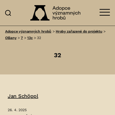
Adopce
významných
Adopce významných hrobů
>
Hroby zařazené do projektu
>
hrobů
Olšany
>
7
>
13c
>
32
32
Jan Schöppl
26. 4. 2025