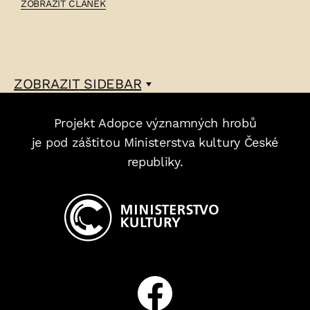
ČLÁNEK:
ZOBRAZIT ČLÁNEK
JAN
SCHÖPPL
–
ZOBRAZIT
SIDEBAR
Projekt Adopce významných hrobů
je pod záštitou Ministerstva kultury České
republiky.
Facebook