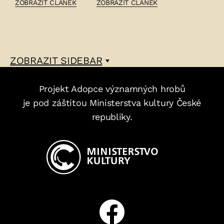
ČLÁNEK:
ČLÁNEK:
ZOBRAZIT ČLÁNEK
ZOBRAZIT ČLÁNEK
KAREL
JÓZEF
VOCELKA
FILIPOWITZ
–
–
ZOBRAZIT
SIDEBAR
Projekt Adopce významných hrobů
je pod záštitou Ministerstva kultury České
republiky.
Facebook