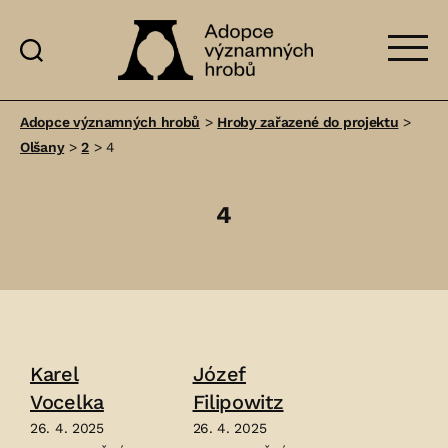
Adopce
významných
Adopce významných hrobů
>
Hroby zařazené do projektu
>
hrobů
Olšany
>
2
>
4
4
Karel
Józef
Vocelka
Filipowitz
26. 4. 2025
26. 4. 2025