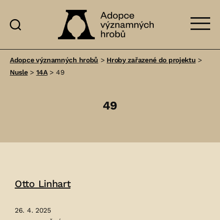
Adopce
významných
Adopce významných hrobů
>
Hroby zařazené do projektu
>
hrobů
Nusle
>
14A
>
49
49
Otto Linhart
26. 4. 2025