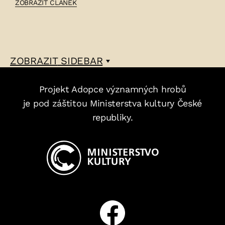
ČLÁNEK:
ZOBRAZIT ČLÁNEK
OTTO
LINHART
–
ZOBRAZIT
SIDEBAR
Projekt Adopce významných hrobů
je pod záštitou Ministerstva kultury České
republiky.
Facebook