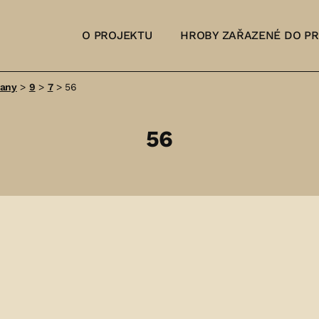
O PROJEKTU
HROBY ZAŘAZENÉ DO P
šany
>
9
>
7
>
56
56