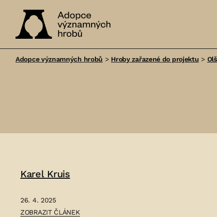
Adopce
významných
Adopce významných hrobů
>
Hroby zařazené do projektu
>
Ol
hrobů
Karel Kruis
26. 4. 2025
ČLÁNEK:
ZOBRAZIT ČLÁNEK