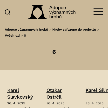
Adopce
významných
Adopce významných hrobů
>
Hroby zařazené do projektu
>
hrobů
Vyšehrad
>
6
6
Karel
Otakar
Karel Šili
Slavkovský
Ostrčil
26. 4. 2025
26. 4. 2025
26. 4. 2025