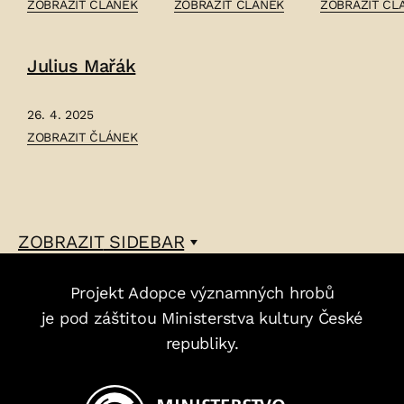
ČLÁNEK:
ČLÁNEK:
ČLÁNEK:
ZOBRAZIT ČLÁNEK
ZOBRAZIT ČLÁNEK
ZOBRAZIT ČL
KAREL
OTAKAR
KAREL
SLAVKOVSKÝ
OSTRČIL
ŠILINK
Julius Mařák
–
–
–
26. 4. 2025
ČLÁNEK:
ZOBRAZIT ČLÁNEK
JULIUS
MAŘÁK
–
ZOBRAZIT
SIDEBAR
Projekt Adopce významných hrobů
je pod záštitou Ministerstva kultury České
republiky.