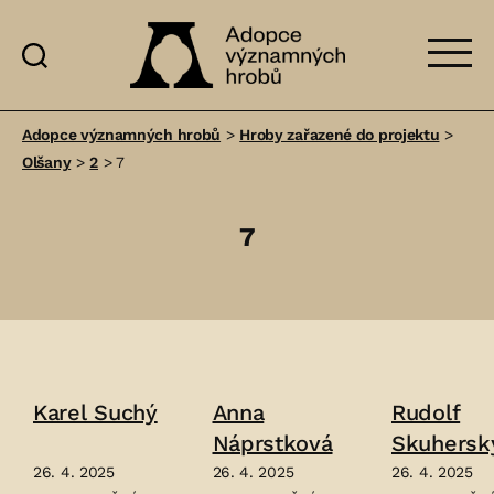
Adopce
významných
Adopce významných hrobů
>
Hroby zařazené do projektu
>
hrobů
Olšany
>
2
>
7
7
Karel Suchý
Anna
Rudolf
Náprstková
Skuhersk
26. 4. 2025
26. 4. 2025
26. 4. 2025