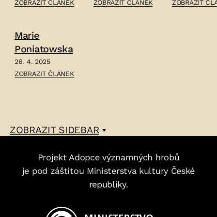
ČLÁNEK:
ČLÁNEK:
ČLÁNEK:
ZOBRAZIT ČLÁNEK
ZOBRAZIT ČLÁNEK
ZOBRAZIT ČL
KAREL
ANNA
RUDOLF
SUCHÝ
NÁPRSTKOVÁ
SKUHERSKÝ
Marie
–
–
–
Poniatowska
26. 4. 2025
ČLÁNEK:
ZOBRAZIT ČLÁNEK
MARIE
PONIATOWSKA
–
ZOBRAZIT
SIDEBAR
Projekt Adopce významných hrobů
je pod záštitou Ministerstva kultury České
republiky.