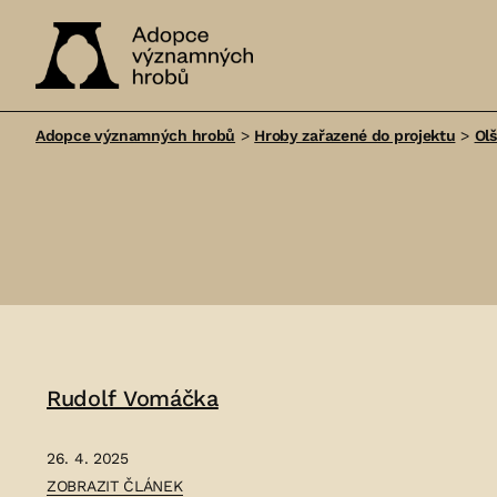
Adopce
významných
Adopce významných hrobů
>
Hroby zařazené do projektu
>
Ol
hrobů
Rudolf Vomáčka
26. 4. 2025
ČLÁNEK:
ZOBRAZIT ČLÁNEK