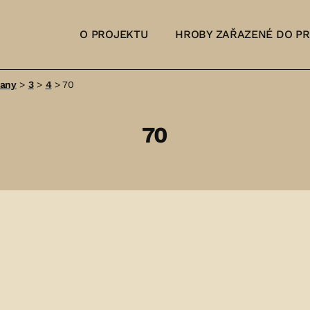
O PROJEKTU
HROBY ZAŘAZENÉ DO P
šany
>
3
>
4
>
70
70