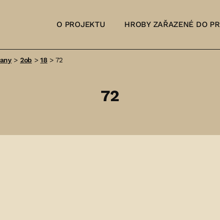
O PROJEKTU
HROBY ZAŘAZENÉ DO P
šany
>
2ob
>
18
>
72
72