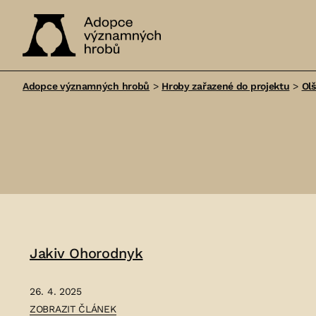
Adopce
významných
Adopce významných hrobů
>
Hroby zařazené do projektu
>
Ol
hrobů
Jakiv Ohorodnyk
26. 4. 2025
ČLÁNEK:
ZOBRAZIT ČLÁNEK