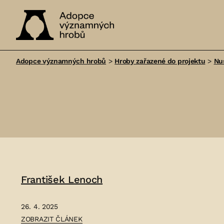
Adopce
významných
Adopce významných hrobů
>
Hroby zařazené do projektu
>
Nu
hrobů
František Lenoch
26. 4. 2025
ČLÁNEK:
ZOBRAZIT ČLÁNEK