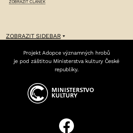
ČLÁNEK:
ZOBRAZIT ČLÁNEK
MILADA
GAMPEOVÁ
–
ZOBRAZIT
SIDEBAR
Projekt Adopce významných hrobů
je pod záštitou Ministerstva kultury České
republiky.
Facebook