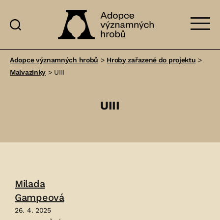
Adopce
významných
Adopce významných hrobů
>
Hroby zařazené do projektu
>
hrobů
Malvazinky
>
UIII
UIII
Milada
Gampeová
26. 4. 2025