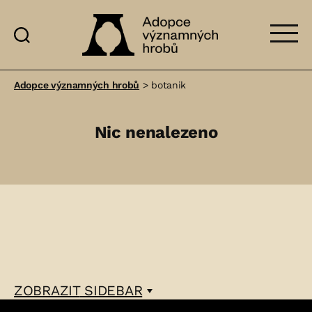
Adopce
významných
Adopce významných hrobů
>
botanik
hrobů
Nic nenalezeno
ZOBRAZIT
SIDEBAR