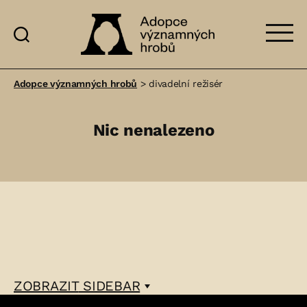
Adopce
významných
Adopce významných hrobů
>
divadelní režisér
hrobů
Nic nenalezeno
ZOBRAZIT
SIDEBAR