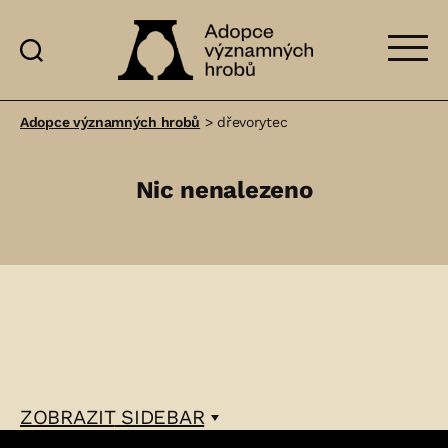
Adopce
významných
Adopce významných hrobů
>
dřevorytec
hrobů
Nic nenalezeno
ZOBRAZIT
SIDEBAR