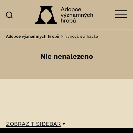
Adopce
významných
Adopce významných hrobů
>
filmová střihačka
hrobů
Nic nenalezeno
ZOBRAZIT
SIDEBAR