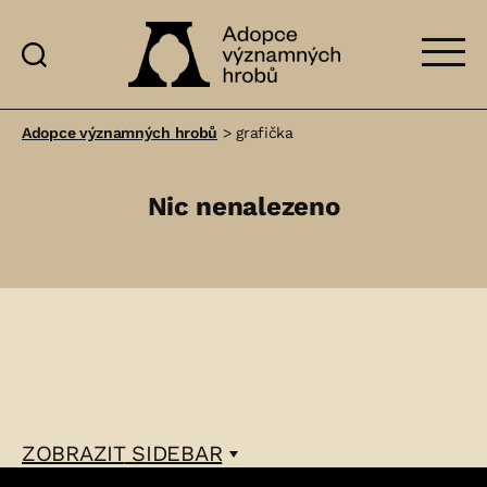
Adopce
významných
Adopce významných hrobů
>
grafička
hrobů
Nic nenalezeno
ZOBRAZIT
SIDEBAR