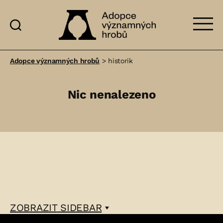
Adopce
významných
Adopce významných hrobů
>
historik
hrobů
Nic nenalezeno
ZOBRAZIT
SIDEBAR