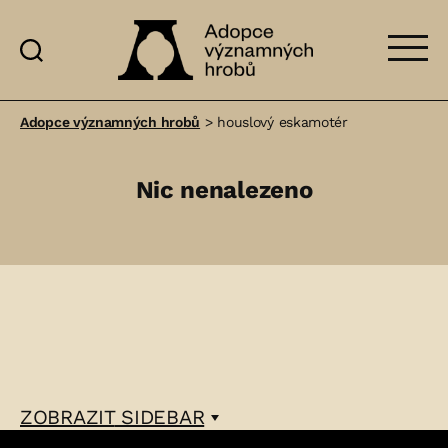
Adopce
významných
Adopce významných hrobů
>
houslový eskamotér
hrobů
Nic nenalezeno
ZOBRAZIT
SIDEBAR