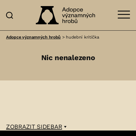
Adopce
významných
Adopce významných hrobů
>
hudební kritička
hrobů
Nic nenalezeno
ZOBRAZIT
SIDEBAR