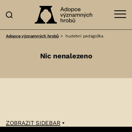
Adopce
významných
Adopce významných hrobů
>
hudební pedagožka
hrobů
Nic nenalezeno
ZOBRAZIT
SIDEBAR