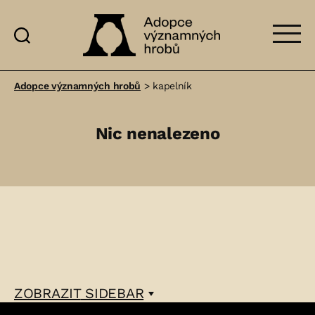
Adopce
významných
Adopce významných hrobů
>
kapelník
hrobů
Nic nenalezeno
ZOBRAZIT
SIDEBAR