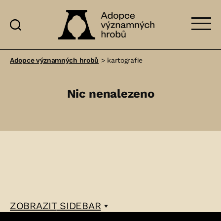
Adopce
významných
Adopce významných hrobů
>
kartografie
hrobů
Nic nenalezeno
ZOBRAZIT
SIDEBAR