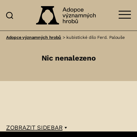
Adopce
významných
Adopce významných hrobů
>
kubistické dílo Ferd. Palouše
hrobů
Nic nenalezeno
ZOBRAZIT
SIDEBAR