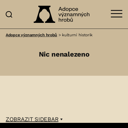
Adopce
významných
Adopce významných hrobů
>
kulturní historik
hrobů
Nic nenalezeno
ZOBRAZIT
SIDEBAR