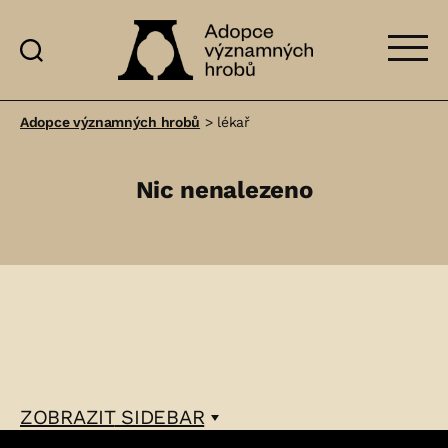
Adopce
významných
Adopce významných hrobů
>
lékař
hrobů
Nic nenalezeno
ZOBRAZIT
SIDEBAR