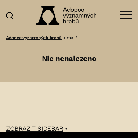
Adopce
významných
Adopce významných hrobů
>
malíři
hrobů
Nic nenalezeno
ZOBRAZIT
SIDEBAR