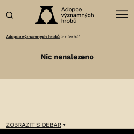
Adopce
významných
Adopce významných hrobů
>
návrhář
hrobů
Nic nenalezeno
ZOBRAZIT
SIDEBAR