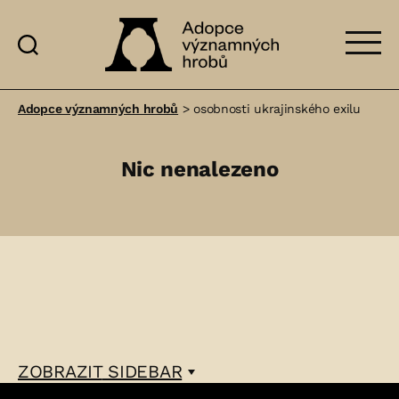
Adopce
významných
Adopce významných hrobů
>
osobnosti ukrajinského exilu
hrobů
Nic nenalezeno
ZOBRAZIT
SIDEBAR