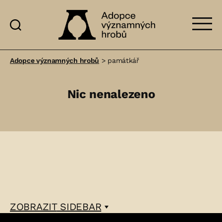
Adopce
významných
Adopce významných hrobů
>
památkář
hrobů
Nic nenalezeno
ZOBRAZIT
SIDEBAR