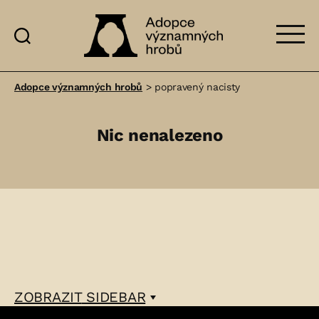
Adopce
významných
Adopce významných hrobů
>
popravený nacisty
hrobů
Nic nenalezeno
ZOBRAZIT
SIDEBAR