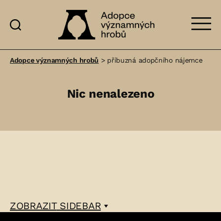
Adopce
významných
Adopce významných hrobů
>
příbuzná adopčního nájemce
hrobů
Nic nenalezeno
ZOBRAZIT
SIDEBAR