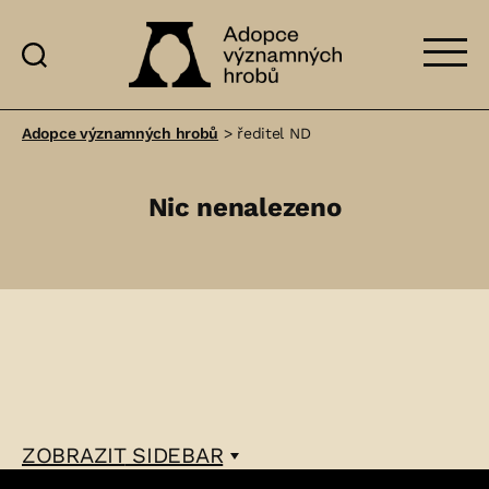
Adopce
významných
Adopce významných hrobů
>
ředitel ND
hrobů
Nic nenalezeno
ZOBRAZIT
SIDEBAR