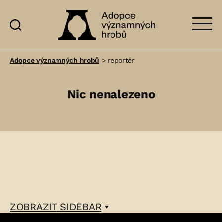
Adopce
významných
Adopce významných hrobů
>
reportér
hrobů
Nic nenalezeno
ZOBRAZIT
SIDEBAR