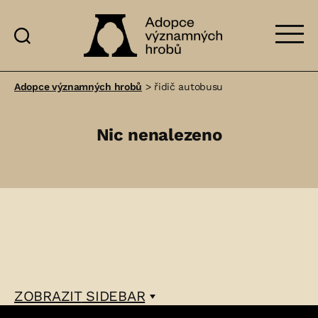
Adopce
významných
Adopce významných hrobů
>
řidič autobusu
hrobů
Nic nenalezeno
ZOBRAZIT
SIDEBAR