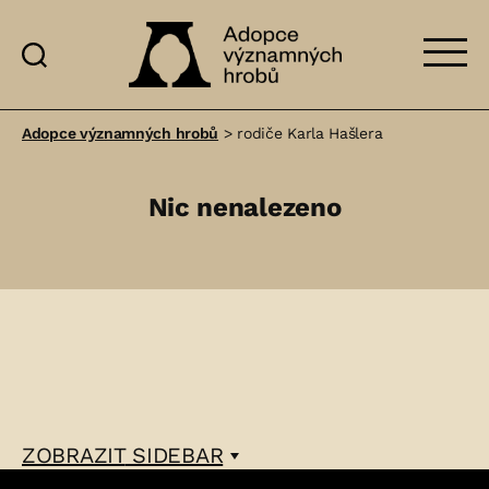
Adopce
významných
Adopce významných hrobů
>
rodiče Karla Hašlera
hrobů
Nic nenalezeno
ZOBRAZIT
SIDEBAR