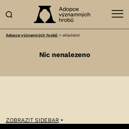
Adopce
významných
Adopce významných hrobů
>
skladatel
hrobů
Nic nenalezeno
ZOBRAZIT
SIDEBAR