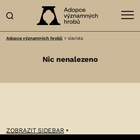
Adopce
významných
Adopce významných hrobů
>
slavista
hrobů
Nic nenalezeno
ZOBRAZIT
SIDEBAR