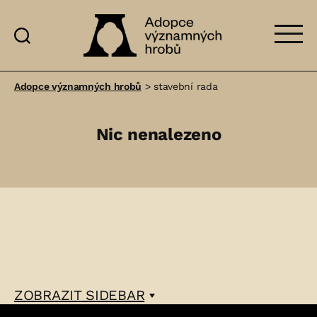
Adopce
významných
Adopce významných hrobů
>
stavební rada
hrobů
Nic nenalezeno
ZOBRAZIT
SIDEBAR