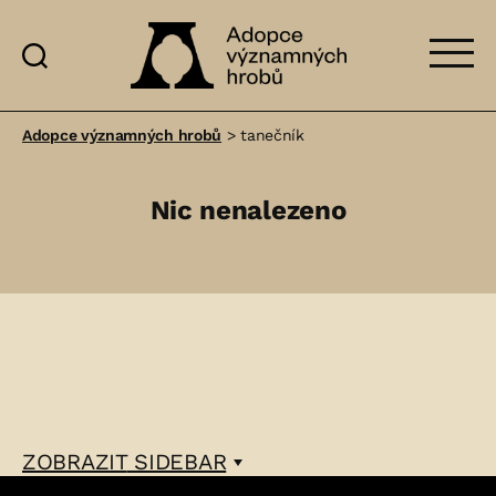
Adopce
významných
Adopce významných hrobů
>
tanečník
hrobů
Nic nenalezeno
ZOBRAZIT
SIDEBAR