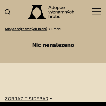
Adopce
významných
Adopce významných hrobů
>
umění
hrobů
Nic nenalezeno
ZOBRAZIT
SIDEBAR