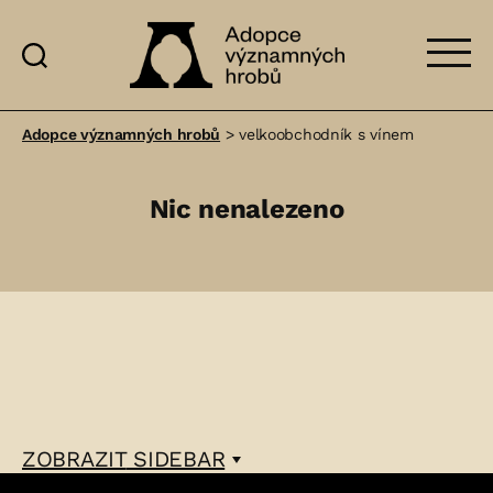
Adopce
významných
Adopce významných hrobů
>
velkoobchodník s vínem
hrobů
Nic nenalezeno
ZOBRAZIT
SIDEBAR