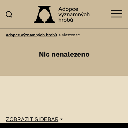
Adopce
významných
Adopce významných hrobů
>
vlastenec
hrobů
Nic nenalezeno
ZOBRAZIT
SIDEBAR