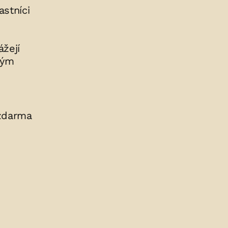
stníci
e
žejí
ným
 zdarma