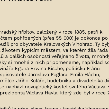
hradský hřbitov, založený v roce 1885, patří k
čtem pohřbených (přes 55 000) je dokonce po
užil pro obyvatele Královských Vinohrad. Ty byl
a životem kypícím městem, ve kterém žila řada
ců a dalších osobností veřejného života, mnohdy
ky si mnohé z nich připomeneme, například s
vináře Egona Erwina Kische, političku Fráňu
spisovatele Jaroslava Foglara, Emila Háchu,
ělce Jiřího Koláře, hudebníka a divadelníka Ji
 se nachází novogotický kostel svatého Václava, 
rezidenta Václava Havla, který zde byl v roce 
níků je před hlavní branou (zastávka Vinohrad