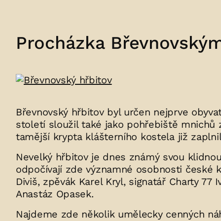
Procházka Břevnovským
Břevnovský hřbitov byl určen nejprve obyvat
století sloužil také jako pohřebiště mnichů
tamější krypta klášterního kostela již zaplnil
Nevelký hřbitov je dnes známý svou klidn
odpočívají zde významné osobnosti české kul
Diviš, zpěvák Karel Kryl, signatář Charty 7
Anastáz Opasek.
Najdeme zde několik umělecky cenných náh