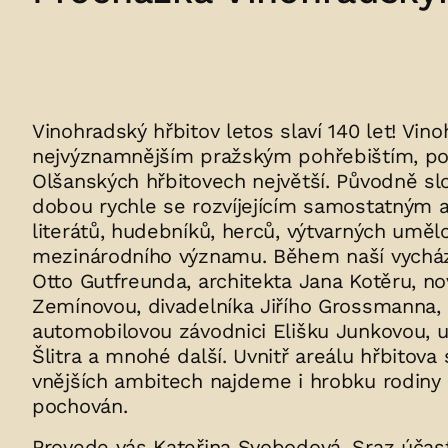
Vinohradský hřbitov letos slaví 140 let! Vino
nejvýznamnějším pražským pohřebištím, po
Olšanských hřbitovech největší. Původně slo
dobou rychle se rozvíjejícím samostatným 
literátů, hudebníků, herců, výtvarných uměl
mezinárodního významu. Během naší vycház
Otto Gutfreunda, architekta Jana Kotěru, no
Zemínovou, divadelníka Jiřího Grossmanna, 
automobilovou závodnici Elišku Junkovou, um
Šlitra a mnohé další. Uvnitř areálu hřbitova
vnějších ambitech najdeme i hrobku rodiny p
pochován.
Provede vás Kateřina Svobodová. Sraz účast