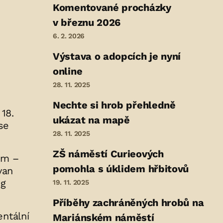
Komentované procházky
v březnu 2026
6. 2. 2026
Výstava o adopcích je nyní
online
28. 11. 2025
Nechte si hrob přehledně
18.
ukázat na mapě
se
28. 11. 2025
ZŠ náměstí Curieových
em –
pomohla s úklidem hřbitovů
van
og
19. 11. 2025
Příběhy zachráněných hrobů na
ntální
Mariánském náměstí