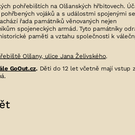
ch pohřebištích na Olšanských hřbitovech. Úča
hy pohřbených vojáků a s událostmi spojenými s
achází řada památníků věnovaných nejen
níkům spojeneckých armád. Tyto památníky odrá
 historické paměti a vztahu společnosti k váleč
ebiště Olšany, ulice Jana Želivského
.
ále GoOut.cz
.
Děti do 12 let včetně mají vstup
á.
ět