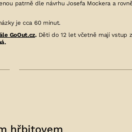
enou patrně dle návrhu Josefa Mockera a rovn
ázky je cca 60 minut.
ále GoOut.cz
.
Děti do 12 let včetně mají vstup
á.
m hřbitovem