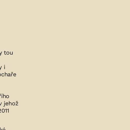
y tou
 i
ochaře
řího
v jehož
2011
ské