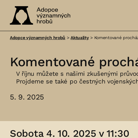
Adopce
významných
Adopce významných hrobů
>
Aktuality
>
Komentované procház
hrobů
Komentované prochá
V říjnu můžete s našimi zkušenými průvod
Projdeme se také po čestných vojenských
5. 9. 2025
Sobota 4. 10. 2025 v 11:30