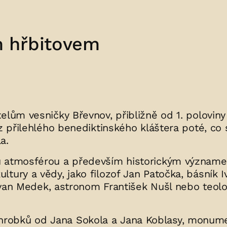
 hřbitovem
elům vesničky Břevnov, přibližně od 1. poloviny 
 z přilehlého benediktinského kláštera poté, co 
a.
ou atmosférou a především historickým význam
tury a vědy, jako filozof Jan Patočka, básník I
7 Ivan Medek, astronom František Nušl nebo teol
robků od Jana Sokola a Jana Koblasy, monume