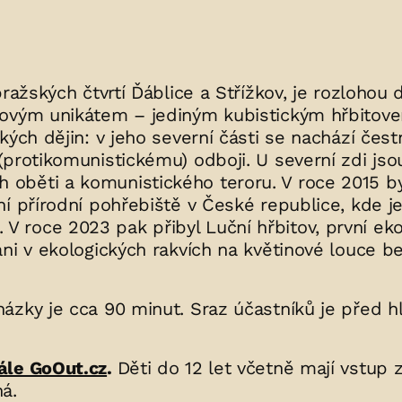
pražských čtvrtí Ďáblice a Střížkov, je rozlohou
tovým unikátem – jediným kubistickým hřbitov
kých dějin: v jeho severní části se nachází čest
protikomunistickému) odboji. U severní zdi jso
oběti a komunistického teroru. V roce 2015 by
í přírodní pohřebiště v České republice, kde j
roce 2023 pak přibyl Luční hřbitov, první eko
ni v ekologických rakvích na květinové louce b
ázky je cca 90 minut. Sraz účastníků je před hl
ále GoOut.cz
.
Děti do 12 let včetně mají vstup
á.