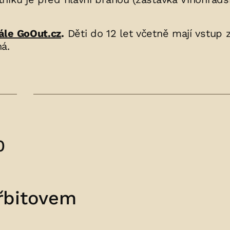
ále GoOut.cz
.
Děti do 12 let včetně mají vstup
á.
0
řbitovem