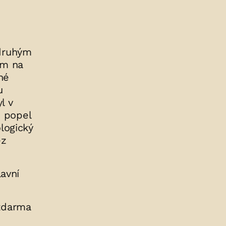
 druhým
em na
né
u
l v
e popel
logický
ez
avní
 zdarma