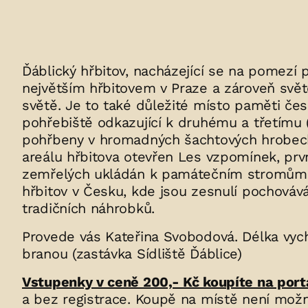
Ďáblický hřbitov, nacházející se na pomezí 
největším hřbitovem v Praze a zároveň svě
světě. Je to také důležité místo paměti čes
pohřebiště odkazující k druhému a třetímu (
pohřbeny v hromadných šachtových hrobech 
areálu hřbitova otevřen Les vzpomínek, prvn
zemřelých ukládán k památečním stromům. V 
hřbitov v Česku, kde jsou zesnulí pochovává
tradičních náhrobků.
Provede vás Kateřina Svobodová. Délka vych
branou (zastávka Sídliště Ďáblice)
Vstupenky v ceně 200,- Kč koupíte na port
a bez registrace. Koupě na místě není možn