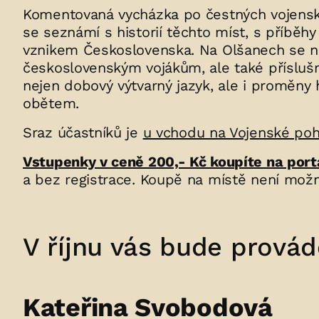
Komentovaná vycházka po čestných vojenský
se seznámí s historií těchto míst, s příbě
vznikem Československa. Na Olšanech se n
československým vojákům, ale také přísluš
nejen dobový výtvarný jazyk, ale i proměny
obětem.
Sraz účastníků je
u vchodu na Vojenské pohř
Vstupenky v ceně 200,- Kč koupíte na port
a bez registrace. Koupě na místě není možn
V říjnu vás bude provád
Kateřina Svobodová