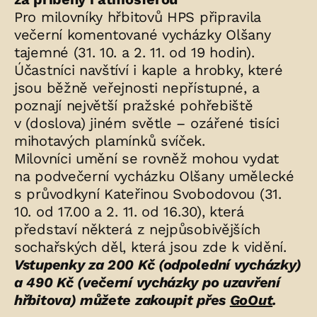
Pro milovníky hřbitovů HPS připravila
večerní komentované vycházky Olšany
tajemné (31. 10. a 2. 11. od 19 hodin).
Účastníci navštíví i kaple a hrobky, které
jsou běžně veřejnosti nepřístupné, a
poznají největší pražské pohřebiště
v (doslova) jiném světle – ozářené tisíci
mihotavých plamínků svíček.
Milovníci umění se rovněž mohou vydat
na podvečerní vycházku Olšany umělecké
s průvodkyní Kateřinou Svobodovou (31.
10. od 17.00 a 2. 11. od 16.30), která
představí některá z nejpůsobivějších
sochařských děl, která jsou zde k vidění.
Vstupenky za 200 Kč (odpolední vycházky)
a 490 Kč (večerní vycházky po uzavření
hřbitova) můžete zakoupit přes
GoOut
.