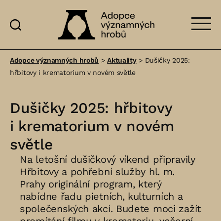
Adopce
významných
Adopce významných hrobů
>
Aktuality
>
Dušičky 2025:
hrobů
hřbitovy i krematorium v novém světle
Dušičky 2025: hřbitovy
i krematorium v novém
světle
Na letošní dušičkový víkend připravily
Hřbitovy a pohřební služby hl. m.
Prahy originální program, který
nabídne řadu pietních, kulturních a
společenských akcí. Budete moci zažít