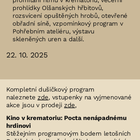
promítání filmu v krematoriu, večerní
prohlídky Olšanských hřbitovů,
rozsvícení opuštěných hrobů, otevřené
obřadní síně, vzpomínkový program v
Pohřebním ateliéru, výstavu
skleněných uren a další.
22. 10. 2025
Kompletní dušičkový program
naleznete
zde
, vstupenky na vyjmenované
akce jsou v prodeji
zde
,
Kino v krematoriu: Pocta nenápadnému
hrdinovi
Stěžejním programovým bodem letošních