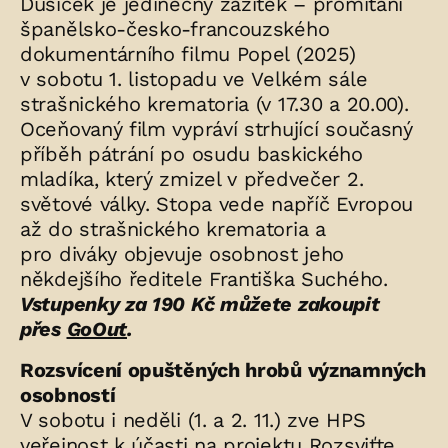
Dušiček je jedinečný zážitek – promítání
španělsko-česko-francouzského
dokumentárního filmu Popel (2025)
v sobotu 1. listopadu ve Velkém sále
strašnického krematoria (v 17.30 a 20.00).
Oceňovaný film vypráví strhující současný
příběh pátrání po osudu baskického
mladíka, který zmizel v předvečer 2.
světové války. Stopa vede napříč Evropou
až do strašnického krematoria a
pro diváky objevuje osobnost jeho
někdejšího ředitele Františka Suchého.
Vstupenky za 190 Kč můžete zakoupit
přes
GoOut
.
Rozsvícení opuštěných hrobů významných
osobností
V sobotu i neděli (1. a 2. 11.) zve HPS
veřejnost k účasti na projektu
Rozsviťte