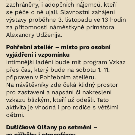
zachráněny, i adopčních nájemců, kteří
se péče o ně ujali. Slavnostní zahájení
výstavy proběhne 3. listopadu ve 13 hodin
za přítomnosti náměstkyně primátora
Alexandry Udženija.
Pohřební ateliér – místo pro osobní
vyjádření i vzpomínku
Intimnější ladění bude mít program Vzkaz
přes čas, který bude na sobotu 1. 11.
připraven v Pohřebním ateliéru.
Na návštěvníky zde čeká klidný prostor
pro zastavení a napsání či nakreslení
vzkazu blízkým, kteří už odešli. Tato
aktivita je vhodná i pro rodiče s většími
dětmi.
Dušičkové Olšany po setmění –
za příběhy i atmosférou