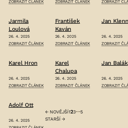
ČLÁNEK:
ČLÁNEK:
ČLÁNEK:
ZOBRAZIT ČLÁNEK
ZOBRAZIT ČLÁNEK
ZOBRAZIT ČL
KAREL
VRATISLAV
VILÉM
MAIXNER
MAYER
KREIBICH
Jarmila
František
Jan Klen
–
–
–
Loulová
Kaván
26. 4. 2025
26. 4. 2025
26. 4. 2025
ČLÁNEK:
ČLÁNEK:
ČLÁNEK:
ZOBRAZIT ČLÁNEK
ZOBRAZIT ČLÁNEK
ZOBRAZIT ČL
JARMILA
FRANTIŠEK
JAN
LOULOVÁ
KAVÁN
KLENNER
Karel Hron
Karel
Jan Balák
–
–
–
Chalupa
26. 4. 2025
26. 4. 2025
26. 4. 2025
ČLÁNEK:
ČLÁNEK:
ČLÁNEK:
ZOBRAZIT ČLÁNEK
ZOBRAZIT ČLÁNEK
ZOBRAZIT ČL
KAREL
KAREL
JAN
HRON
CHALUPA
BALÁK
Adolf Ott
–
–
–
…
2
←
NOVĚJŠÍ
1
3
5
Stránkování
STARŠÍ
→
26. 4. 2025
příspěvků
ČLÁNEK:
ZOBRAZIT ČLÁNEK