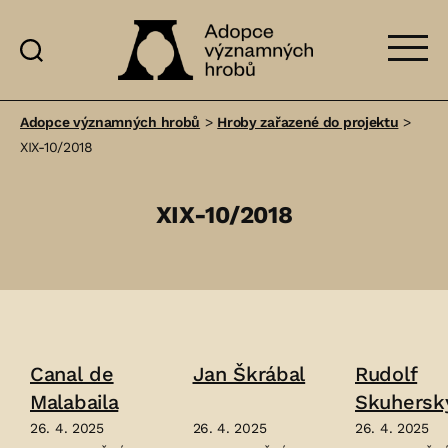
Adopce
významných
Adopce významných hrobů
>
Hroby zařazené do projektu
>
hrobů
XIX-10/2018
XIX-10/2018
Canal de
Jan Škrábal
Rudolf
Malabaila
Skuhersk
26. 4. 2025
26. 4. 2025
26. 4. 2025