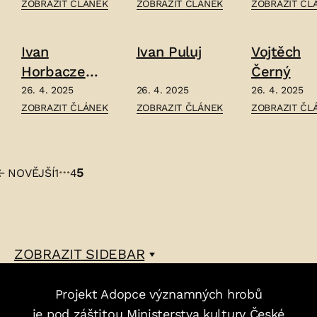
ČLÁNEK:
ČLÁNEK:
ČLÁNEK:
ZOBRAZIT ČLÁNEK
ZOBRAZIT ČLÁNEK
ZOBRAZIT ČL
CANAL
JAN
RUDOLF
DE
ŠKRÁBAL
SKUHERSKÝ
Ivan
Ivan Puluj
Vojtěch
MALABAILA
–
–
Horbaczews
Černý
–
ki
26. 4. 2025
26. 4. 2025
26. 4. 2025
ČLÁNEK:
ČLÁNEK:
ČLÁNEK:
ZOBRAZIT ČLÁNEK
ZOBRAZIT ČLÁNEK
ZOBRAZIT ČL
IVAN
IVAN
VOJTĚCH
HORBACZEWSKI
PULUJ
ČERNÝ
–
–
–
…
5
←
NOVĚJŠÍ
1
4
Stránkování
příspěvků
ZOBRAZIT
SIDEBAR
Projekt Adopce významných hrobů
je pod záštitou Ministerstva kultury České